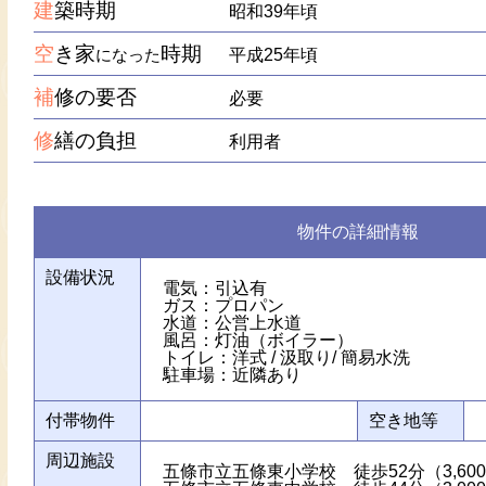
建
築時期
昭和39年頃
空
き家
時期
になった
平成25年頃
補
修の要否
必要
修
繕の負担
利用者
物件の詳細情報
設備状況
電気：引込有
ガス：プロパン
水道：公営上水道
風呂：灯油（ボイラー）
トイレ：洋式 / 汲取り/ 簡易水洗
駐車場：近隣あり
付帯物件
空き地等
周辺施設
五條市立五條東小学校 徒歩52分（3,60