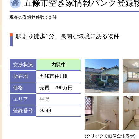
五條市空き家情報バンク登録
現在の登録物件数：8 件
駅より徒歩1分、長閑な環境にある物件
交渉状況
内覧中
所在地
五條市住川町
価格
売買 290万円
エリア
平野
登録番号
GJ49
(クリックで画像全体表示)