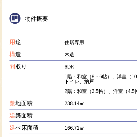
物件概要
用
途
住居専用
構
造
木造
間
取り
6DK
1階：和室（8・6帖）、洋室（1
トイレ、納戸
2階：和室（3.5帖）、洋室（4.5
敷
地面積
238.14㎡
建
築面積
延
べ床面積
166.71㎡