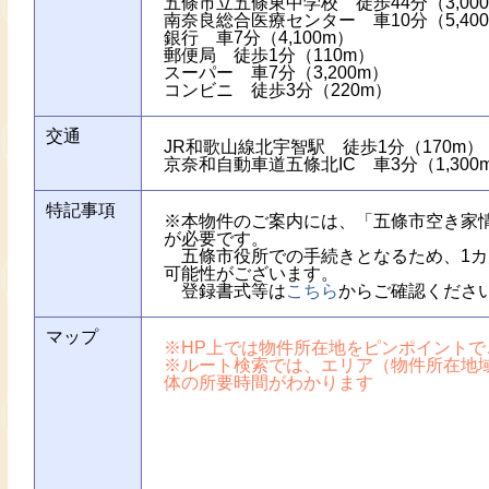
五條市立五條東中学校 徒歩44分（3,00
南奈良総合医療センター 車10分（5,40
銀行 車7分（4,100m）
郵便局 徒歩1分（110m）
スーパー 車7分（3,200m）
コンビニ 徒歩3分（220m）
交通
JR和歌山線北宇智駅 徒歩1分（170m）
京奈和自動車道五條北IC 車3分（1,300
特記事項
※本物件のご案内には、「五條市空き家
が必要です。
五條市役所での手続きとなるため、1カ
可能性がございます。
登録書式等は
こちら
からご確認くださ
マップ
※HP上では物件所在地をピンポイント
※ルート検索では、エリア（物件所在地
体の所要時間がわかります