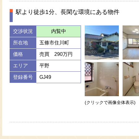
駅より徒歩1分、長閑な環境にある物件
交渉状況
内覧中
所在地
五條市住川町
価格
売買 290万円
エリア
平野
登録番号
GJ49
(クリックで画像全体表示)