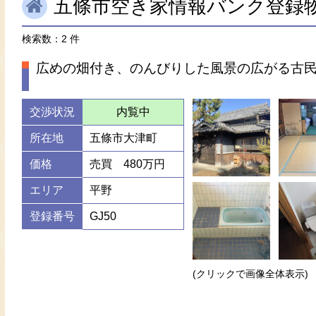
五條市空き家情報バンク登録
検索数：2 件
広めの畑付き、のんびりした風景の広がる古
交渉状況
内覧中
所在地
五條市大津町
価格
売買 480万円
エリア
平野
登録番号
GJ50
(クリックで画像全体表示)