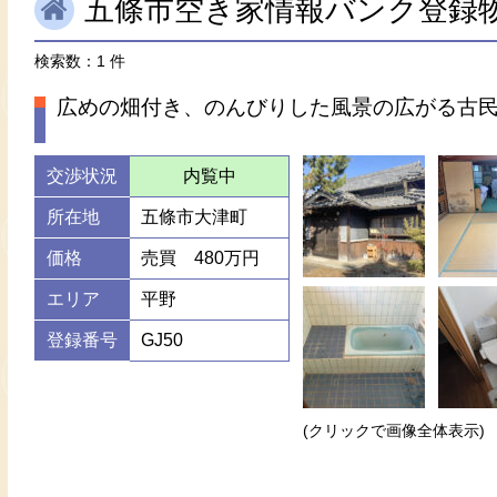
五條市空き家情報バンク登録
検索数：1 件
広めの畑付き、のんびりした風景の広がる古
交渉状況
内覧中
所在地
五條市大津町
価格
売買 480万円
エリア
平野
登録番号
GJ50
(クリックで画像全体表示)